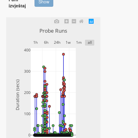
Show
izvještaj
Probe Runs
1h
6h
24h
1w
1m
all
400
300
Duration (secs)
200
100
0