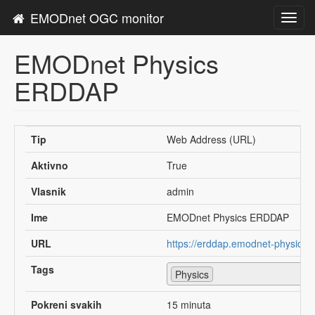
EMODnet OGC monitor
Toggl
navig
EMODnet Physics
ERDDAP
Tip
Web Address (URL)
Aktivno
True
Vlasnik
admin
Ime
EMODnet Physics ERDDAP
URL
https://erddap.emodnet-physics.
Tags
Physics
Pokreni svakih
15 minuta