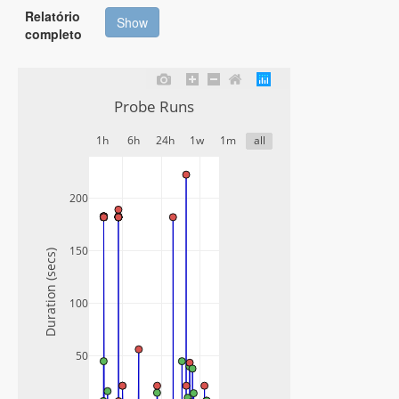
Execução)
Relatório
Show
completo
Probe Runs
1h
6h
24h
1w
1m
all
200
150
Duration (secs)
100
50