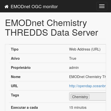
EMODnet OGC monitor
Toggl
navig
EMODnet Chemistry
THREDDS Data Server
Tipo
Web Address (URL)
Ativo
True
Proprietário
admin
Nome
EMODnet Chemistry THRE
URL
http://opendap.oceanbrows
Tags
Chemistry
Executar a cada
15 minutos