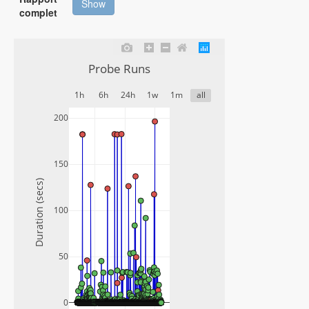
Show
complet
Probe Runs
1h
6h
24h
1w
1m
all
200
150
Duration (secs)
100
50
0