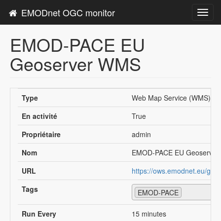
EMODnet OGC monitor
Toggl
navig
EMOD-PACE EU
Geoserver WMS
Type
Web Map Service (WMS)
En activité
True
Propriétaire
admin
Nom
EMOD-PACE EU Geoserve
URL
https://ows.emodnet.eu/geo
Tags
EMOD-PACE
Run Every
15 minutes