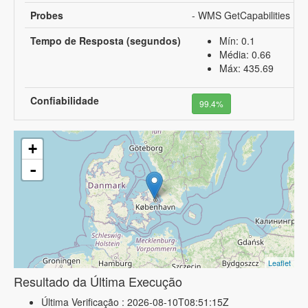
Probes
- WMS GetCapabilities
Tempo de Resposta (segundos)
Mín: 0.1
Média: 0.66
Máx: 435.69
Confiabilidade
99.4%
+
-
Leaflet
Resultado da Última Execução
Última Verificação : 2026-08-10T08:51:15Z