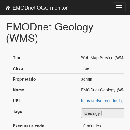
EMODnet OGC monitor
Toggl
navig
EMODnet Geology
(WMS)
Tipo
Web Map Service (WMS)
Ativo
True
Proprietário
admin
Nome
EMODnet Geology (WMS)
URL
https://drive.emodnet-ge
Tags
Geology
Executar a cada
10 minutos