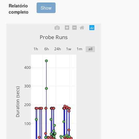
Execução)
Relatório
Show
completo
Probe Runs
1h
6h
24h
1w
1m
all
400
300
Duration (secs)
200
100