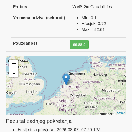
Probes
- WMS GetCapabilities
Vremena odziva (sekundi)
Min: 0.1
Prosjek: 0.72
Max: 182.61
Pouzdanost
99.88%
+
-
Leaflet
Rezultat zadnjeg pokretanja
Posljednja provjera : 2026-08-07T07:20:12Z