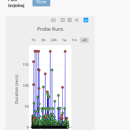
Show
izvještaj
Probe Runs
1h
6h
24h
1w
1m
all
150
Duration (secs)
100
50
0