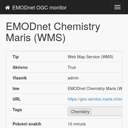
EMODnet OGC monitor
Toggl
navig
EMODnet Chemistry
Maris (WMS)
Tip
Web Map Service (WMS)
Aktivno
True
Vlasnik
admin
Ime
EMODnet Chemistry Maris (WMS
URL
https://geo-service.maris.nl/em
Tags
Chemistry
Pokreni svakih
10 minuta