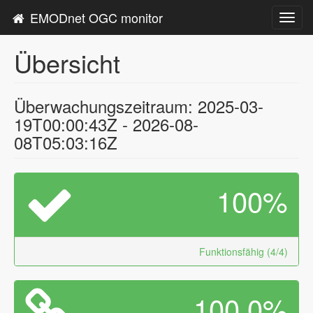
EMODnet OGC monitor
Toggl
navig
Übersicht
Überwachungszeitraum: 2025-03-
19T00:00:43Z - 2026-08-
08T05:03:16Z
100%
Funktionsfähig (4/4)
100.0%