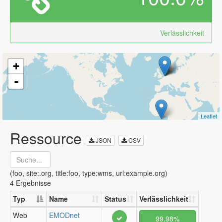
Verlässlichkeit
+
-
Leaflet
Ressource
JSON
CSV
(foo, site:.org, title:foo, type:wms, url:example.org)
4 Ergebnisse
Typ
Name
Status
Verlässlichkeit
Web
EMODnet
99.98%