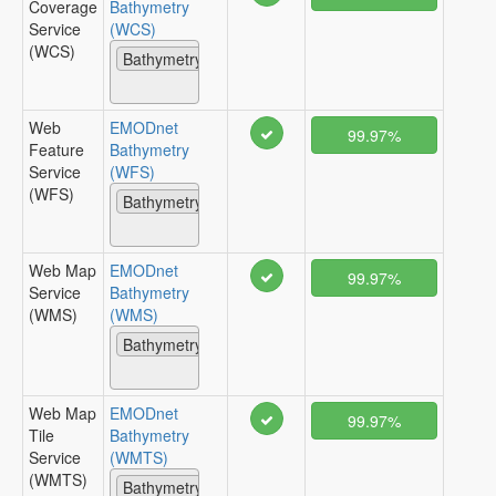
Coverage
Bathymetry
Service
(WCS)
(WCS)
Bathymetry
Web
EMODnet
99.97%
Feature
Bathymetry
Service
(WFS)
(WFS)
Bathymetry
Web Map
EMODnet
99.97%
Service
Bathymetry
(WMS)
(WMS)
Bathymetry
Web Map
EMODnet
99.97%
Tile
Bathymetry
Service
(WMTS)
(WMTS)
Bathymetry