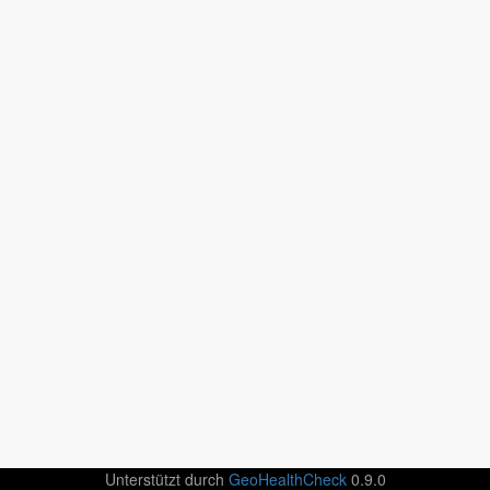
Unterstützt durch
GeoHealthCheck
0.9.0